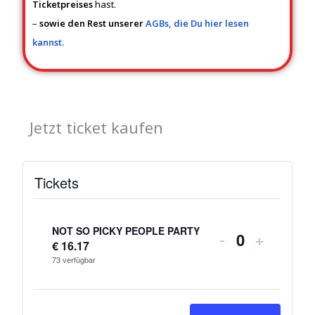
Ticketpreises
hast.
–
sowie den Rest unserer
AGBs, die Du hier lesen
kannst.
Jetzt ticket kaufen
Tickets
Verringern
Erhöhe
der
die
NOT SO PICKY PEOPLE PARTY
-
+
€
16.17
A
Ticketanzahl
Tickets
73
verfügbar
n
für
für
z
NOT
NOT
a