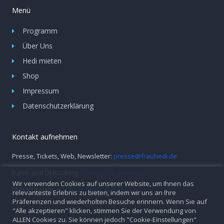
Menü
Programm
Über Uns
Hedi mieten
Shop
Impressum
Datenschutzerklärung
Kontakt aufnehmen
Presse, Tickets, Web, Newsletter:
presse@frauhedi.de
Band- und DJ-Booking:
booking@frauhedi.de
Wir verwenden Cookies auf unserer Website, um Ihnen das
Mietanfragen:
hedimieten@frauhedi.de
relevanteste Erlebnis zu bieten, indem wir uns an Ihre
Präferenzen und wiederholten Besuche erinnern. Wenn Sie auf
"Alle akzeptieren" klicken, stimmen Sie der Verwendung von
ALLEN Cookies zu. Sie können jedoch "Cookie-Einstellungen"