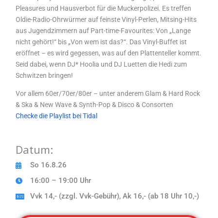
a
d
Pleasures und Hausverbot für die Muckerpolizei. Es treffen
m
Oldie-Radio-Ohrwürmer auf feinste Vinyl-Perlen, Mitsing-Hits
aus Jugendzimmern auf Part-time-Favourites: Von „Lange
nicht gehört!“ bis „Von wem ist das?“. Das Vinyl-Buffet ist
eröffnet – es wird gegessen, was auf den Plattenteller kommt.
Seid dabei, wenn DJ* Hoolia und DJ Luetten die Hedi zum
Schwitzen bringen!
Vor allem 60er/70er/80er – unter anderem Glam & Hard Rock
& Ska & New Wave & Synth-Pop & Disco & Consorten
Checke die Playlist bei Tidal
Datum:
So 16.8.26
16:00 – 19:00 Uhr
Vvk 14,- (zzgl. Vvk-Gebühr), Ak 16,- (ab 18 Uhr 10,-)