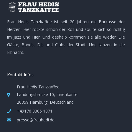
b
a
l
o
g
o
o
r
p
k
a
e
-
m
Frau Hedis Tanzkaffee ist seit 20 Jahren die Barkasse der
f
Herzen. Hier rockte schon der Roll und soulte sich so richtig
im Jazz und Hier. Und deshalb kommen sie alle wieder: Die
Gäste, Bands, DJs und Clubs der Stadt. Und tanzen in die
Elbnacht.
Kontakt Infos
Frau Hedis Tanzkaffee
Landungsbrücke 10, Innenkante
20359 Hamburg, Deutschland
+49176 8306 1071
presse@frauhedi.de