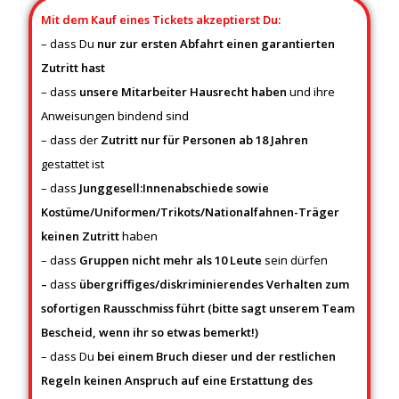
Mit dem Kauf eines Tickets akzeptierst Du:
– dass Du
nur zur ersten Abfahrt einen garantierten
Zutritt hast
– dass
unsere Mitarbeiter Hausrecht
haben
und ihre
Anweisungen bindend sind
– dass der
Zutritt nur für Personen ab 18 Jahren
gestattet ist
– dass
Junggesell:Innenabschiede sowie
Kostüme/Uniformen/Trikots/Nationalfahnen-Träger
keinen Zutritt
haben
– dass
Gruppen nicht mehr als 10 Leute
sein dürfen
–
dass
übergriffiges/diskriminierendes Verhalten zum
sofortigen Rausschmiss führt (bitte sagt unserem Team
Bescheid, wenn ihr so etwas bemerkt!)
– dass Du
bei einem Bruch dieser und der restlichen
Regeln keinen Anspruch auf eine Erstattung des