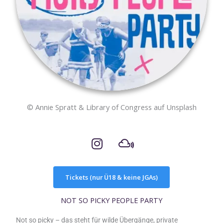
© Annie Spratt & Library of Congress auf Unsplash
I
M
n
i
s
x
t
c
Tickets (nur Ü18 & keine JGAs)
a
l
g
o
NOT SO PICKY PEOPLE PARTY
r
u
Not so picky – das steht für wilde Übergänge, private