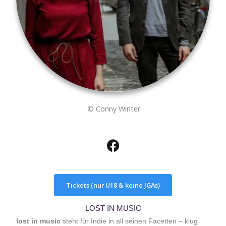
© Conny Winter
F
a
c
e
b
Tickets (nur Ü18 & keine JGAs)
o
LOST IN MUSIC
o
lost in music
steht für Indie in all seinen Facetten – klug