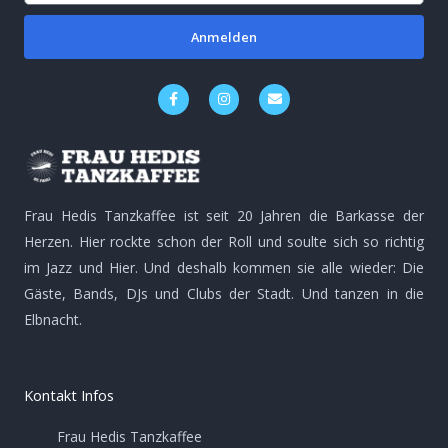
Anmelden
F
I
E
a
n
n
c
s
v
e
t
e
b
a
l
o
g
o
o
r
p
k
a
e
-
m
Frau Hedis Tanzkaffee ist seit 20 Jahren die Barkasse der
f
Herzen. Hier rockte schon der Roll und soulte sich so richtig
im Jazz und Hier. Und deshalb kommen sie alle wieder: Die
Gäste, Bands, DJs und Clubs der Stadt. Und tanzen in die
Elbnacht.
Kontakt Infos
Frau Hedis Tanzkaffee