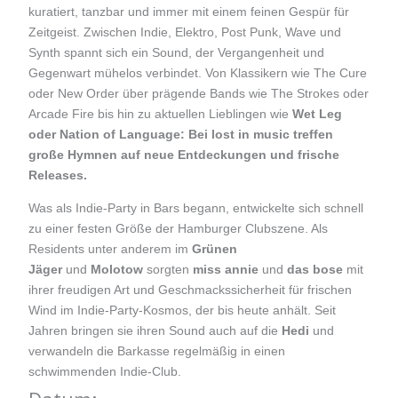
k
kuratiert, tanzbar und immer mit einem feinen Gespür für
Zeitgeist. Zwischen Indie, Elektro, Post Punk, Wave und
Synth spannt sich ein Sound, der Vergangenheit und
Gegenwart mühelos verbindet. Von Klassikern wie The Cure
oder New Order über prägende Bands wie The Strokes oder
Arcade Fire bis hin zu aktuellen Lieblingen wie
Wet Leg
oder Nation of Language: Bei lost in music treffen
große Hymnen auf neue Entdeckungen und frische
Releases.
Was als Indie-Party in Bars begann, entwickelte sich schnell
zu einer festen Größe der Hamburger Clubszene. Als
Residents unter anderem im
Grünen
Jäger
und
Molotow
sorgten
miss annie
und
das bose
mit
ihrer freudigen Art und Geschmackssicherheit für frischen
Wind im Indie-Party-Kosmos, der bis heute anhält. Seit
Jahren bringen sie ihren Sound auch auf die
Hedi
und
verwandeln die Barkasse regelmäßig in einen
schwimmenden Indie-Club.