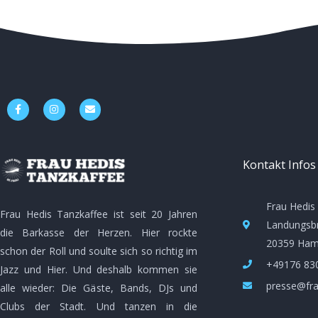
F
I
E
a
n
n
c
s
v
e
t
e
b
a
l
o
g
o
o
r
p
Kontakt Infos
k
a
e
-
m
f
Frau Hedis
Frau Hedis Tanzkaffee ist seit 20 Jahren
Landungsbr
die Barkasse der Herzen. Hier rockte
20359 Ham
schon der Roll und soulte sich so richtig im
+49176 83
Jazz und Hier. Und deshalb kommen sie
presse@fra
alle wieder: Die Gäste, Bands, DJs und
Clubs der Stadt. Und tanzen in die