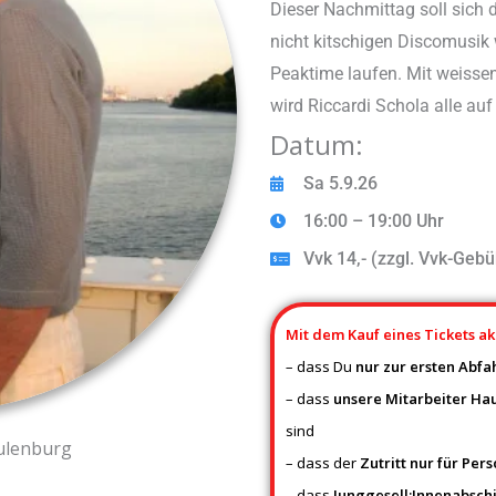
Dieser Nachmittag soll sich
nicht kitschigen Discomusi
Peaktime laufen. Mit weiss
wird Riccardi Schola alle au
Datum:
Sa 5.9.26
16:00 – 19:00 Uhr
Vvk 14,- (zzgl. Vvk-Gebüh
Mit dem Kauf eines Tickets ak
– dass Du
nur zur ersten Abfah
– dass
unsere Mitarbeiter Ha
sind
hulenburg
– dass der
Zutritt nur für Per
– dass
Junggesell:Innenabsch