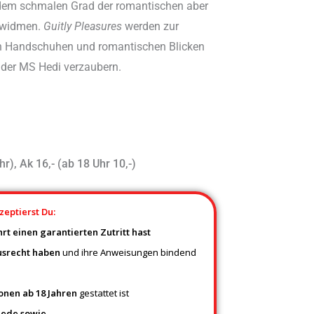
 dem schmalen Grad der romantischen aber
k widmen.
Guitly Pleasures
werden zur
en Handschuhen und romantischen Blicken
f der MS Hedi verzaubern.
r), Ak 16,- (ab 18 Uhr 10,-)
zeptierst Du:
rt einen garantierten Zutritt hast
usrecht
haben
und ihre Anweisungen bindend
sonen ab 18 Jahren
gestattet ist
iede sowie