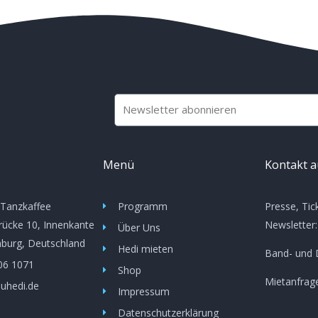
RICCARDI
RICCARDI
SCHOLA
SCHOLA
E-
Mail
Menü
Kontakt 
 Tanzkaffee
Programm
Presse, Tic
ücke 10, Innenkante
Newsletter
Über Uns
burg, Deutschland
Hedi mieten
Band- und 
06 1071
Shop
Mietanfrag
uhedi.de
Impressum
Datenschutzerklärung