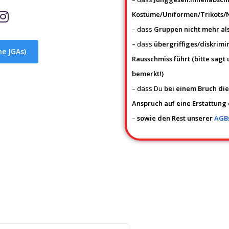
I
Kostüme/Uniformen/Trikots/N
n
– dass
Gruppen nicht mehr als
s
t
–
dass
übergriffiges/diskrimi
ne JGAs)
a
Rausschmiss führt (bitte sag
g
bemerkt!)
r
– dass Du
bei einem Bruch die
a
Anspruch auf eine Erstattung
m
–
sowie den Rest unserer
AGBs