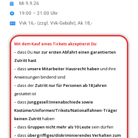
Mi 9.9.26
19:00 – 21:00 Uhr
Vvk 16,- (zzgl. Vvk-Gebühr), Ak 18,-
Mit dem Kauf eines Tickets akzeptierst Du:
– dass Du
nur zur ersten Abfahrt einen garantierten
Zutritt hast
– dass
unsere Mitarbeiter Hausrecht
haben
und ihre
Anweisungen bindend sind
– dass der
Zutritt nur für Personen ab 18 Jahren
gestattet ist
– dass
Junggesell:Innenabschiede sowie
Kostüme/Uniformen/Trikots/Nationalfahnen-Träger
keinen Zutritt
haben
– dass
Gruppen nicht mehr als 10 Leute
sein dürfen
–
dass
übergriffiges/diskriminierendes Verhalten zum