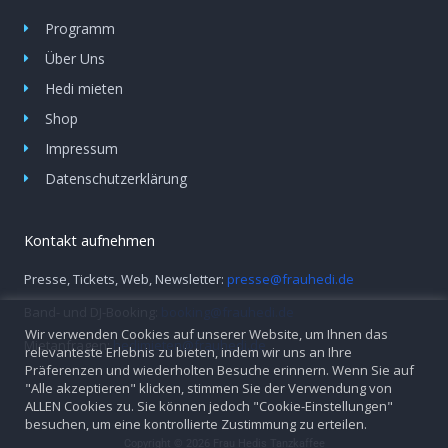
Programm
Über Uns
Hedi mieten
Shop
Impressum
Datenschutzerklärung
Kontakt aufnehmen
Presse, Tickets, Web, Newsletter:
presse@frauhedi.de
Band- und DJ-Booking:
booking@frauhedi.de
Wir verwenden Cookies auf unserer Website, um Ihnen das
Mietanfragen:
hedimieten@frauhedi.de
relevanteste Erlebnis zu bieten, indem wir uns an Ihre
Präferenzen und wiederholten Besuche erinnern. Wenn Sie auf
"Alle akzeptieren" klicken, stimmen Sie der Verwendung von
ALLEN Cookies zu. Sie können jedoch "Cookie-Einstellungen"
besuchen, um eine kontrollierte Zustimmung zu erteilen.
Copyright © 2026 Frau Hedis Tanzkaffee