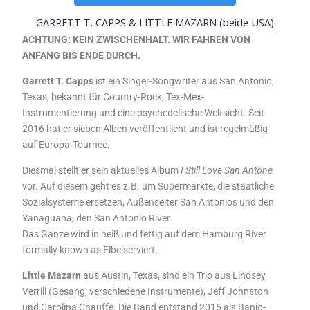
g
a
b
GARRETT T. CAPPS & LITTLE MAZARN (beide USA)
r
m
e
ACHTUNG: KEIN ZWISCHENHALT. WIR FAHREN VON
a
p
ANFANG BIS ENDE DURCH.
m
Garrett T. Capps
ist ein Singer-Songwriter aus San Antonio,
Texas, bekannt für Country-Rock, Tex-Mex-
Instrumentierung und eine psychedelische Weltsicht. Seit
2016 hat er sieben Alben veröffentlicht und ist regelmäßig
auf Europa-Tournee.
Diesmal stellt er sein aktuelles Album
I Still Love San Antone
vor. Auf diesem geht es z.B. um Supermärkte, die staatliche
Sozialsysteme ersetzen, Außenseiter San Antonios und den
Yanaguana, den San Antonio River.
Das Ganze wird in heiß und fettig auf dem Hamburg River
formally known as Elbe serviert.
Little Mazarn
aus Austin, Texas, sind ein Trio aus Lindsey
Verrill (Gesang, verschiedene Instrumente), Jeff Johnston
und Carolina Chauffe. Die Band entstand 2015 als Banjo-