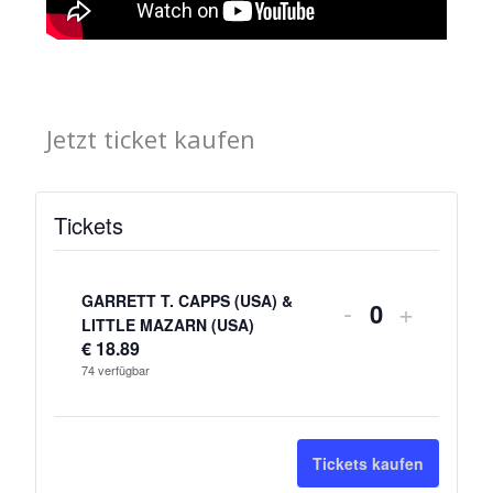
Jetzt ticket kaufen
Tickets
Verringern
Erhöhe
der
die
GARRETT T. CAPPS (USA) &
-
+
A
LITTLE MAZARN (USA)
Ticketanzahl
Tickets
€
18.89
n
74
verfügbar
für
für
z
GARRETT
GARRE
a
h
T.
T.
Tickets kaufen
l