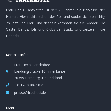
k
a
e
-
m
Frau Hedis Tanzkaffee ist seit 20 Jahren die Barkasse der
f
Herzen. Hier rockte schon der Roll und soulte sich so richtig
im Jazz und Hier. Und deshalb kommen sie alle wieder: Die
Gäste, Bands, DJs und Clubs der Stadt. Und tanzen in die
Elbnacht.
Kontakt Infos
Frau Hedis Tanzkaffee
Landungsbrücke 10, Innenkante
20359 Hamburg, Deutschland
+49176 8306 1071
presse@frauhedi.de
Menü