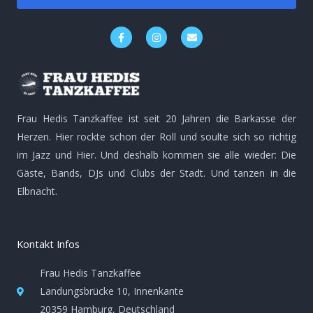
F
I
E
a
n
n
c
s
v
e
t
e
b
a
l
o
g
o
o
r
p
k
a
e
-
m
Frau Hedis Tanzkaffee ist seit 20 Jahren die Barkasse der
f
Herzen. Hier rockte schon der Roll und soulte sich so richtig
im Jazz und Hier. Und deshalb kommen sie alle wieder: Die
Gäste, Bands, DJs und Clubs der Stadt. Und tanzen in die
Elbnacht.
Kontakt Infos
Frau Hedis Tanzkaffee
Landungsbrücke 10, Innenkante
20359 Hamburg, Deutschland