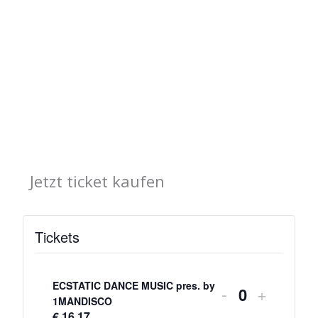
Jetzt ticket kaufen
Tickets
Verringern
Erhöhe
der
die
ECSTATIC DANCE MUSIC​ pres. by
-
+
A
1MANDISCO
Ticketanzahl
Tickets
€
16.17