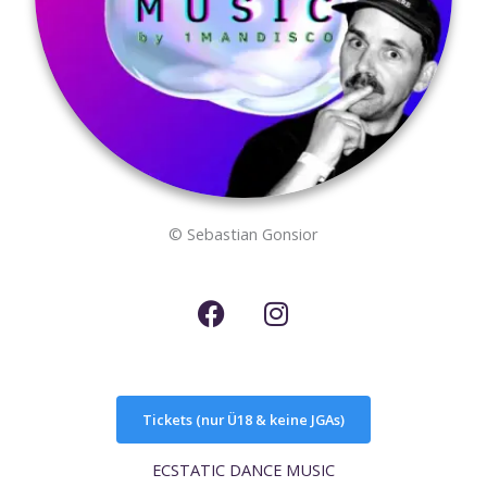
© Sebastian Gonsior
F
I
a
n
c
s
e
t
b
a
Tickets (nur Ü18 & keine JGAs)
o
g
o
r
ECSTATIC DANCE MUSIC