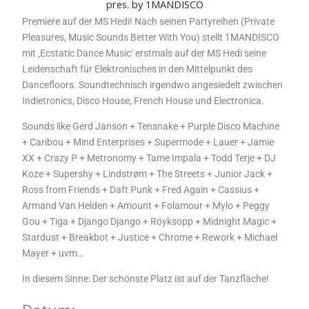
k
a
pres. by 1MANDISCO
m
Premiere auf der MS Hedi! Nach seinen Partyreihen (Private
Pleasures, Music Sounds Better With You) stellt 1MANDISCO
mit ‚Ecstatic Dance Music‘ erstmals auf der MS Hedi seine
Leidenschaft für Elektronisches in den Mittelpunkt des
Dancefloors. Soundtechnisch irgendwo angesiedelt zwischen
Indietronics, Disco House, French House und Electronica.
Sounds like Gerd Janson + Tensnake + Purple Disco Machine
+ Caribou + Mind Enterprises + Supermode + Lauer + Jamie
XX + Crazy P + Metronomy + Tame Impala + Todd Terje + DJ
Koze + Supershy + Lindstrøm + The Streets + Junior Jack +
Ross from Friends + Daft Punk + Fred Again + Cassius +
Armand Van Helden + Amount + Folamour + Mylo + Peggy
Gou + Tiga + Django Django + Röyksopp + Midnight Magic +
Stardust + Breakbot + Justice + Chrome + Rework + Michael
Mayer + uvm…
In diesem Sinne: Der schönste Platz ist auf der Tanzfläche!