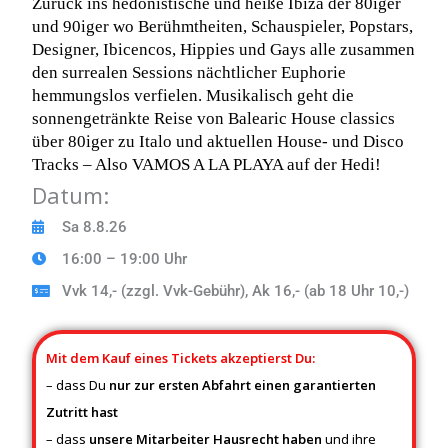
k
Zurück ins hedonistische und heiße Ibiza der 80iger
und 90iger wo Berühmtheiten, Schauspieler, Popstars,
Designer, Ibicencos, Hippies und Gays alle zusammen
den surrealen Sessions nächtlicher Euphorie
hemmungslos verfielen. Musikalisch geht die
sonnengetränkte Reise von Balearic House classics
über 80iger zu Italo und aktuellen House- und Disco
Tracks – Also VAMOS A LA PLAYA auf der Hedi!
Datum:
Sa 8.8.26
16:00 – 19:00 Uhr
Vvk 14,- (zzgl. Vvk-Gebühr), Ak 16,- (ab 18 Uhr 10,-)
Mit dem Kauf eines Tickets akzeptierst Du:
– dass Du
nur zur ersten Abfahrt einen garantierten
Zutritt hast
– dass
unsere Mitarbeiter Hausrecht
haben
und ihre