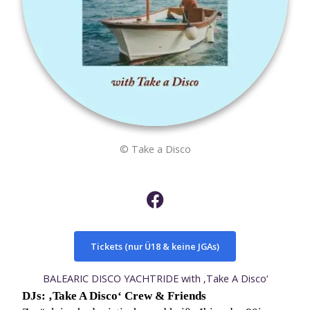
© Take a Disco
F
a
c
e
Tickets (nur Ü18 & keine JGAs)
b
o
BALEARIC DISCO YACHTRIDE with ‚Take A Disco‘
o
DJs: ‚Take A Disco‘ Crew & Friends