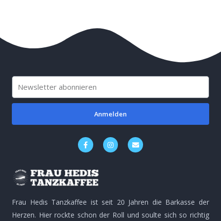
E-
Mail
Anmelden
F
I
E
a
n
n
c
s
v
e
t
e
b
a
l
o
g
o
o
r
p
k
a
e
-
m
Frau Hedis Tanzkaffee ist seit 20 Jahren die Barkasse der
f
Herzen. Hier rockte schon der Roll und soulte sich so richtig